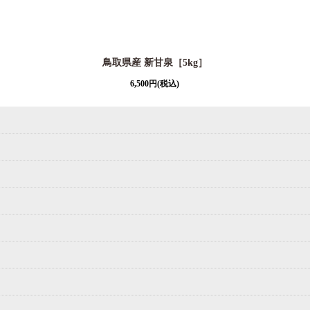
鳥取県産 新甘泉［5kg］
6,500
円
(税込)