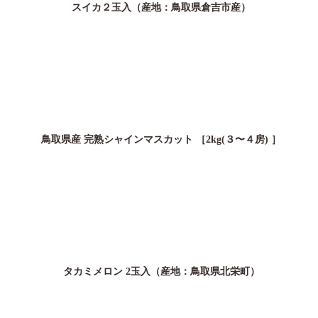
スイカ２玉入（産地：鳥取県倉吉市産）
鳥取県産 完熟シャインマスカット ［2kg(３〜４房) ］
タカミメロン 2玉入（産地：鳥取県北栄町）