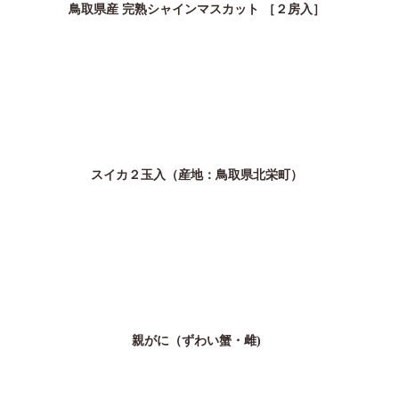
鳥取県産 完熟シャインマスカット ［２房入］
スイカ２玉入（産地：鳥取県北栄町）
親がに（ずわい蟹・雌)