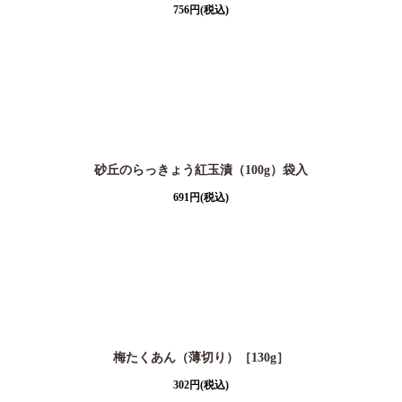
756
円
(税込)
砂丘のらっきょう紅玉漬（100g）袋入
691
円
(税込)
梅たくあん（薄切り）［130g］
302
円
(税込)