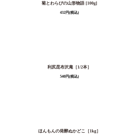
菊とわらびの山形物語 [100g]
432
円
(税込)
利尻昆布沢庵［1/2本］
540
円
(税込)
ほんもんの発酵ぬかどこ［1kg］