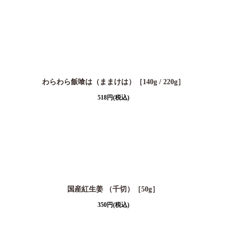
わらわら飯喰は（ままけは）［140g / 220g］
518
円
(税込)
国産紅生姜 （千切）［50g］
350
円
(税込)