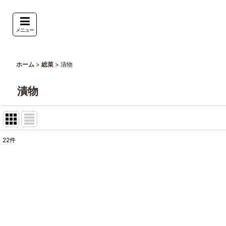
メニュー
>
>
漬物
ホーム
総菜
漬物
22
件
表示数
:
並び順
: