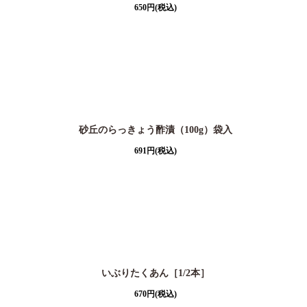
650
円
(税込)
砂丘のらっきょう酢漬（100g）袋入
691
円
(税込)
いぶりたくあん［1/2本］
670
円
(税込)