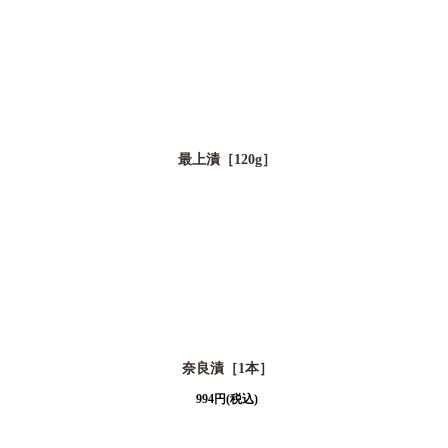
最上漬［120g］
奈良漬［1本］
994
円
(税込)