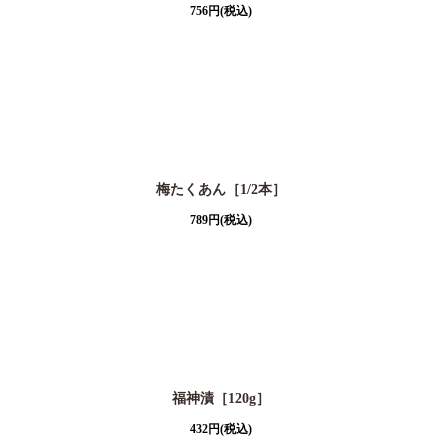
756
円
(税込)
梅たくあん［1/2本］
789
円
(税込)
福神漬［120g］
432
円
(税込)