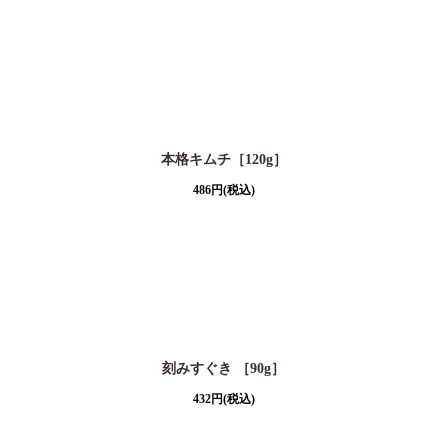
本格キムチ［120g］
486
円
(税込)
刻みすぐき ［90g］
432
円
(税込)