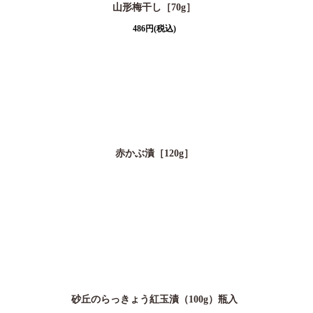
山形梅干し［70g］
486
円
(税込)
赤かぶ漬［120g］
砂丘のらっきょう紅玉漬（100g）瓶入