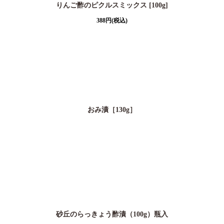
りんご酢のピクルスミックス [100g]
388
円
(税込)
おみ漬［130g］
砂丘のらっきょう酢漬（100g）瓶入