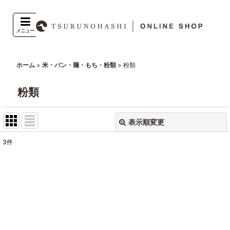
メニュー
>
>
粉類
ホーム
米・パン・麺・もち・粉類
粉類
表示順変更
閉じる
3
件
表示数
:
並び順
:
絞り込む