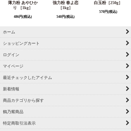
薄力粉 あやひか
強力粉 春よ恋
白玉粉［250g］
り ［1kg］
［1kg］
570
円
(税込)
486
円
(税込)
540
円
(税込)
ホーム
ショッピングカート
ログイン
マイページ
最近チェックしたアイテム
新着情報
商品カテゴリから探す
鶴乃觜商品
特定商取引法表示