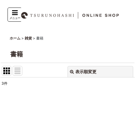
メニュー
>
>
書籍
ホーム
雑貨
書籍
表示順変更
閉じる
3
件
表示数
:
並び順
:
絞り込む