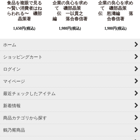
食品を複眼で見る
企業の良心を求め
企業の良心を求め
〜賢い消費者はね
て 磯部晶策
て 磯部晶策
らわれる〜 磯部
伝 一以貫之
伝 怒濤編 落
晶策著
編 落合春信著
合春信著
1,650
円
(税込)
1,980
円
(税込)
1,980
円
(税込)
ホーム
ショッピングカート
ログイン
マイページ
最近チェックしたアイテム
新着情報
商品カテゴリから探す
鶴乃觜商品