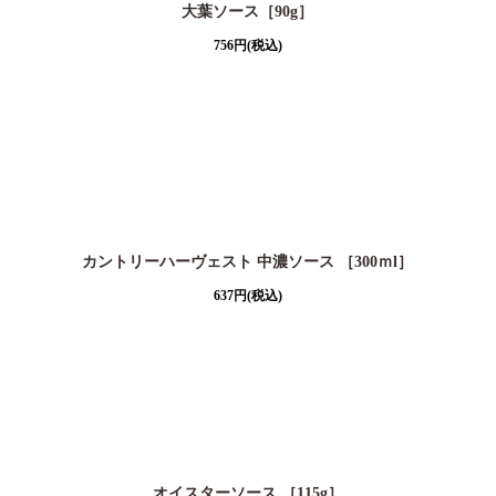
大葉ソース［90g］
756
円
(税込)
カントリーハーヴェスト 中濃ソース ［300ｍl］
637
円
(税込)
オイスターソース ［115g］