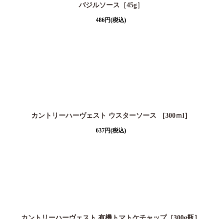
バジルソース［45g］
486
円
(税込)
カントリーハーヴェスト ウスターソース ［300ｍl］
637
円
(税込)
カントリーハーヴェスト 有機トマトケチャップ［300g瓶］