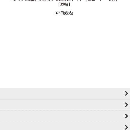
［390g］
378
円
(税込)