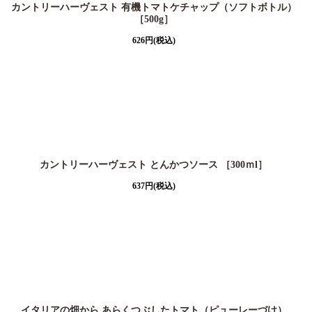
カントリーハーヴェスト 有機トマトケチャップ（ソフトボトル）
［500g］
626
円
(税込)
カントリーハーヴェスト とんかつソース ［300ｍl］
637
円
(税込)
イタリアの畑から あらくつぶしたトマト（ピューレーづけ）