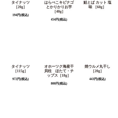
タイナッツ
はらぺこキビナゴ
鮭とば カット 塩
［20g］
とかりかりお芋
味 ［60g］
［40g］
194
円
(税込)
454
円
(税込)
タイナッツ
オホーツク海産干
焼ウルメ丸干し
［115g］
貝柱 ほたて・チ
［20g］
ップス［18g］
972
円
(税込)
443
円
(税込)
800
円
(税込)