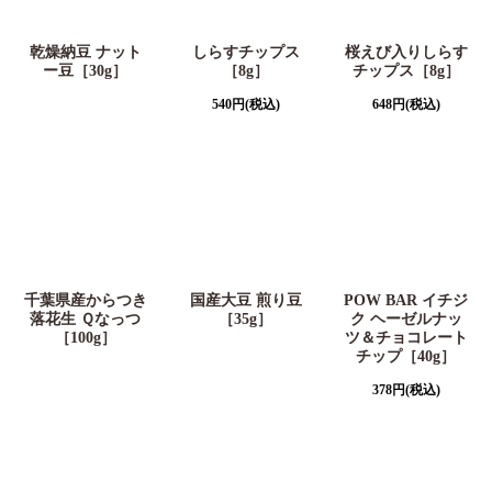
乾燥納豆 ナット
しらすチップス
桜えび入りしらす
ー豆［30g］
［8g］
チップス［8g］
540
円
(税込)
648
円
(税込)
千葉県産からつき
国産大豆 煎り豆
POW BAR イチジ
落花生 Ｑなっつ
［35g］
ク ヘーゼルナッ
［100g］
ツ＆チョコレート
チップ［40g］
378
円
(税込)