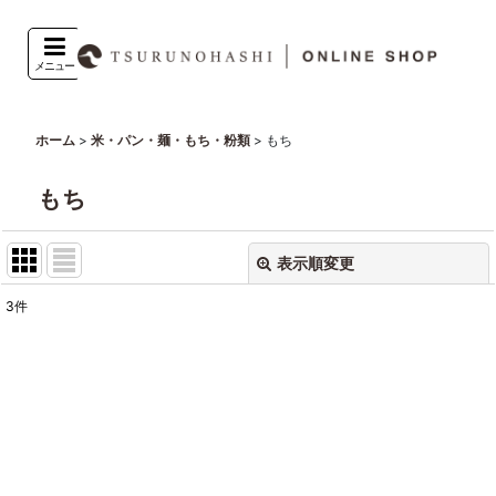
メニュー
>
>
もち
ホーム
米・パン・麺・もち・粉類
もち
表示順変更
閉じる
3
件
表示数
:
並び順
:
絞り込む