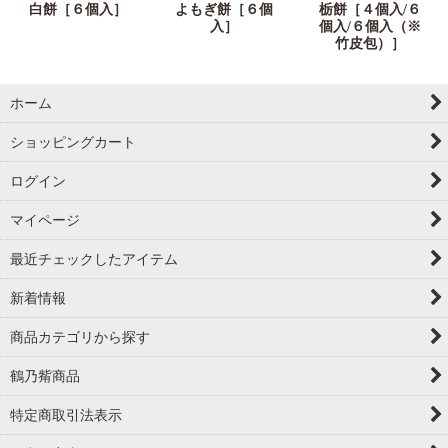
白餅［６個入］
よもぎ餅［６個
栃餅［４個入/６
入］
個入/６個入（※
竹皮包）］
ホーム
ショッピングカート
ログイン
マイページ
最近チェックしたアイテム
新着情報
商品カテゴリから探す
鶴乃觜商品
特定商取引法表示