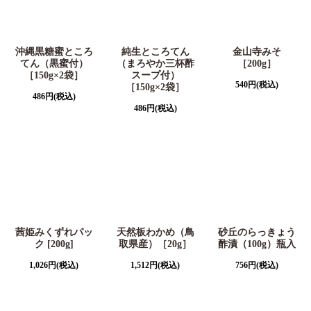
沖縄黒糖蜜ところ
純生ところてん
金山寺みそ
てん（黒蜜付）
（まろやか三杯酢
［200g］
［150g×2袋］
スープ付）
540
円
(税込)
［150g×2袋］
486
円
(税込)
486
円
(税込)
茜姫みくずれパッ
天然板わかめ（鳥
砂丘のらっきょう
ク [200g]
取県産）［20g］
酢漬（100g）瓶入
1,026
円
(税込)
1,512
円
(税込)
756
円
(税込)