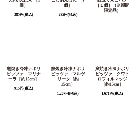
つぶあんぱん ［1
こしあんぱん ［1
紅玉りんごパン
個］
個］
［１個］（※期間
限定品）
285
円
(税込)
285
円
(税込)
窯焼き冷凍ナポリ
窯焼き冷凍ナポリ
窯焼き冷凍ナポリ
ピッツァ マリナ
ピッツァ マルゲ
ピッツァ クワト
ーラ［約15cm］
リータ［約
ロフォルマッジ
15cm］
［約15cm］
915
円
(税込)
1,207
円
(税込)
1,671
円
(税込)