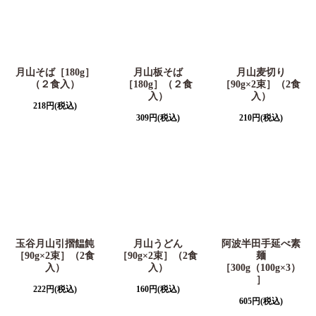
月山そば［180g］
月山板そば
月山麦切り
（２食入）
［180g］（２食
［90g×2束］（2食
入）
入）
218
円
(税込)
309
円
(税込)
210
円
(税込)
玉谷月山引摺饂飩
月山うどん
阿波半田手延べ素
［90g×2束］（2食
［90g×2束］（2食
麺
入）
入）
［300g（100g×3）
］
222
円
(税込)
160
円
(税込)
605
円
(税込)