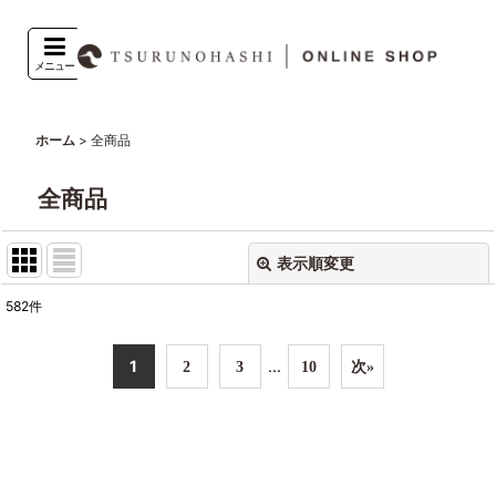
メニュー
>
全商品
ホーム
全商品
表示順変更
閉じる
582
件
表示数
:
1
...
2
3
10
次
»
並び順
:
絞り込む