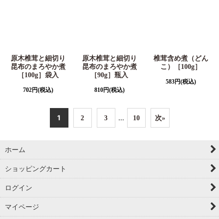
原木椎茸と細切り
原木椎茸と細切り
椎茸含め煮（どん
昆布のまろやか煮
昆布のまろやか煮
こ）［100g］
［100g］袋入
［90g］瓶入
583
円
(税込)
702
円
(税込)
810
円
(税込)
1
...
2
3
10
次
»
ホーム
ショッピングカート
ログイン
マイページ