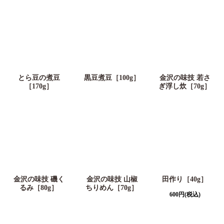
とら豆の煮豆
黒豆煮豆［100g］
金沢の味技 若さ
［170g］
ぎ浮し炊［70g］
金沢の味技 磯く
金沢の味技 山椒
田作り［40g］
るみ［80g］
ちりめん［70g］
600
円
(税込)