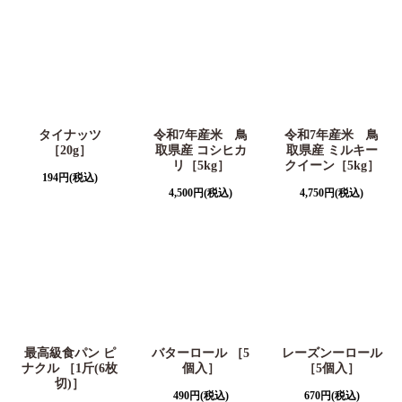
タイナッツ
令和7年産米 鳥
令和7年産米 鳥
［20g］
取県産 コシヒカ
取県産 ミルキー
リ［5kg］
クイーン［5kg］
194
円
(税込)
4,500
円
(税込)
4,750
円
(税込)
最高級食パン ピ
バターロール ［5
レーズンーロール
ナクル ［1斤(6枚
個入］
［5個入］
切)］
490
円
(税込)
670
円
(税込)