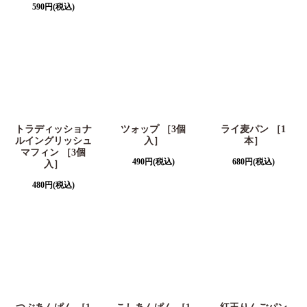
590
円
(税込)
トラディッショナ
ツォップ ［3個
ライ麦パン ［1
ルイングリッシュ
入］
本］
マフィン ［3個
490
円
(税込)
680
円
(税込)
入］
480
円
(税込)