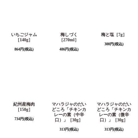
いちごジャム
梅しづく
梅と塩［7g］
［140g］
［270ml］
300
円
(税込)
864
円
(税込)
486
円
(税込)
紀州産梅肉
マハラジャのだい
マハラジャのだい
［150g］
どころ「チキンカ
どころ「チキンカ
レーの素（中辛
レーの素（微辛
734
円
(税込)
口）」［30g］
口）」［30g］
313
円
(税込)
313
円
(税込)