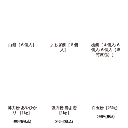
白餅［６個入］
よもぎ餅［６個
栃餅［４個入/６
入］
個入/６個入（※
竹皮包）］
薄力粉 あやひか
強力粉 春よ恋
白玉粉［250g］
り ［1kg］
［1kg］
570
円
(税込)
486
円
(税込)
540
円
(税込)