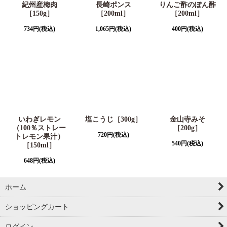
紀州産梅肉
長崎ポンス
りんご酢のぽん酢
［150g］
［200ml］
［200ml］
734
円
(税込)
1,065
円
(税込)
400
円
(税込)
いわぎレモン
塩こうじ［300g］
金山寺みそ
（100％ストレー
［200g］
720
円
(税込)
トレモン果汁）
540
円
(税込)
［150ml］
648
円
(税込)
ホーム
ショッピングカート
ログイン