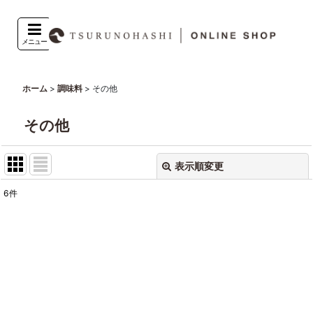
メニュー
>
>
その他
ホーム
調味料
その他
表示順変更
閉じる
6
件
表示数
:
並び順
:
絞り込む