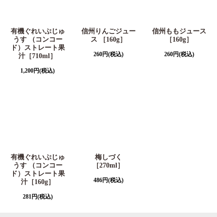
有機ぐれいぷじゅ
信州りんごジュー
信州ももジュース
うす （コンコー
ス ［160g］
［160g］
ド）ストレート果
260
円
(税込)
260
円
(税込)
汁［710ml］
1,200
円
(税込)
有機ぐれいぷじゅ
梅しづく
うす （コンコー
［270ml］
ド）ストレート果
486
円
(税込)
汁［160g］
281
円
(税込)