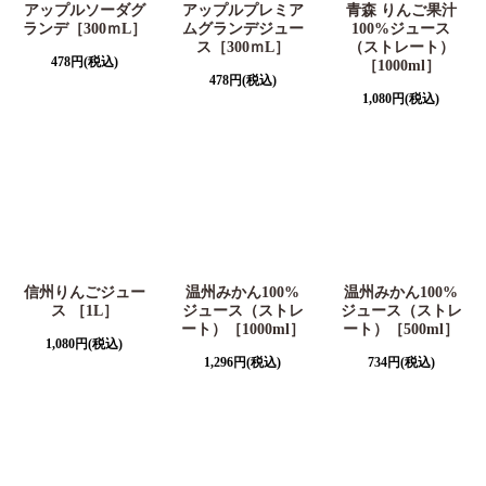
アップルソーダグ
アップルプレミア
青森 りんご果汁
ランデ［300ｍL］
ムグランデジュー
100%ジュース
ス［300ｍL］
（ストレート）
478
円
(税込)
［1000ml］
478
円
(税込)
1,080
円
(税込)
信州りんごジュー
温州みかん100%
温州みかん100%
ス ［1L］
ジュース（ストレ
ジュース（ストレ
ート）［1000ml］
ート）［500ml］
1,080
円
(税込)
1,296
円
(税込)
734
円
(税込)