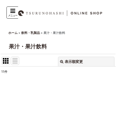
メニュー
>
>
果汁・果汁飲料
ホーム
飲料・乳製品
果汁・果汁飲料
表示順変更
閉じる
11
件
表示数
:
並び順
:
絞り込む