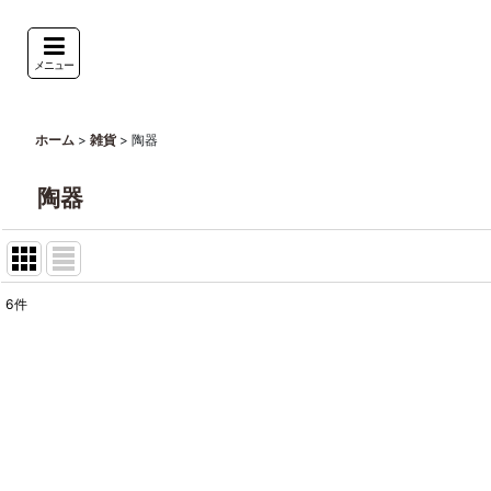
メニュー
>
>
陶器
ホーム
雑貨
陶器
6
件
表示数
:
並び順
: