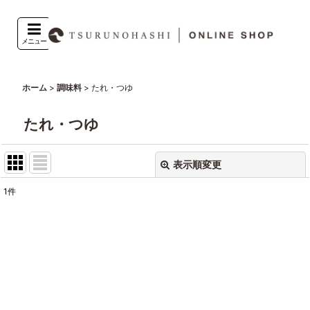
メニュー
>
>
たれ・つゆ
ホーム
調味料
たれ・つゆ
表示順変更
閉じる
1
件
表示数
:
並び順
:
絞り込む