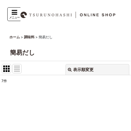
メニュー
>
>
簡易だし
ホーム
調味料
簡易だし
表示順変更
閉じる
7
件
表示数
:
並び順
:
絞り込む