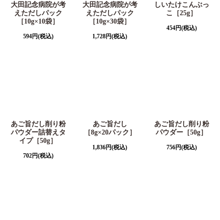
大田記念病院が考
大田記念病院が考
しいたけこんぶっ
えただしパック
えただしパック
こ［25g］
［10g×10袋］
［10g×30袋］
454
円
(税込)
594
円
(税込)
1,728
円
(税込)
あご旨だし削り粉
あご旨だし
あご旨だし削り粉
パウダー詰替えタ
［8g×20パック］
パウダー［50g］
イプ［50g］
1,836
円
(税込)
756
円
(税込)
702
円
(税込)