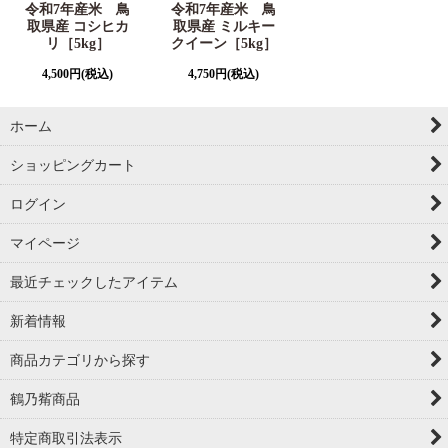
令和7年産米 鳥
令和7年産米 鳥
取県産 コシヒカ
取県産 ミルキー
リ［5kg］
クイーン［5kg］
4,500
円
(税込)
4,750
円
(税込)
ホーム
ショッピングカート
ログイン
マイページ
最近チェックしたアイテム
新着情報
商品カテゴリから探す
鶴乃觜商品
特定商取引法表示