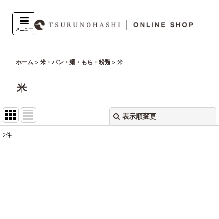
メニュー
>
>
米
ホーム
米・パン・麺・もち・粉類
米
表示順変更
閉じる
2
件
表示数
:
並び順
:
絞り込む