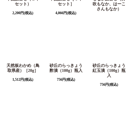
セット）
セット］
吹もなか、はーこ
さんもなか）
2,200
円
(税込)
4,066
円
(税込)
天然板わかめ（鳥
砂丘のらっきょう
砂丘のらっきょう
取県産）［20g］
酢漬（100g）瓶入
紅玉漬（100g）瓶
入
1,512
円
(税込)
756
円
(税込)
756
円
(税込)