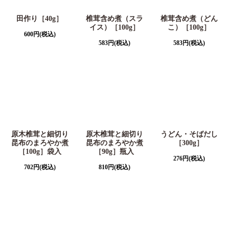
田作り［40g］
椎茸含め煮（スラ
椎茸含め煮（どん
イス）［100g］
こ）［100g］
600
円
(税込)
583
円
(税込)
583
円
(税込)
原木椎茸と細切り
原木椎茸と細切り
うどん・そばだし
昆布のまろやか煮
昆布のまろやか煮
［300g］
［100g］袋入
［90g］瓶入
276
円
(税込)
702
円
(税込)
810
円
(税込)