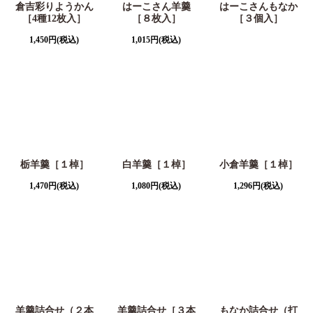
倉吉彩りようかん
はーこさん羊羹
はーこさんもなか
［4種12枚入］
［８枚入］
［３個入］
1,450
円
(税込)
1,015
円
(税込)
栃羊羹［１棹］
白羊羹［１棹］
小倉羊羹［１棹］
1,470
円
(税込)
1,080
円
(税込)
1,296
円
(税込)
羊羹詰合せ（２本
羊羹詰合せ［３本
もなか詰合せ（打