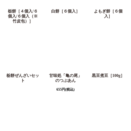
栃餅［４個入/６
白餅［６個入］
よもぎ餅［６個
個入/６個入（※
入］
竹皮包）］
栃餅ぜんざいセッ
甘味処「亀の尾」
黒豆煮豆［100g］
ト
のつぶあん
655
円
(税込)