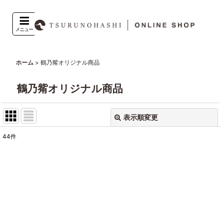
メニュー
>
鶴乃觜オリジナル商品
ホーム
鶴乃觜オリジナル商品
表示順変更
閉じる
44
件
表示数
:
並び順
:
絞り込む