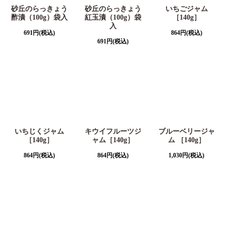
砂丘のらっきょう
砂丘のらっきょう
いちごジャム
酢漬（100g）袋入
紅玉漬（100g）袋
［140g］
入
691
円
(税込)
864
円
(税込)
691
円
(税込)
いちじくジャム
キウイフルーツジ
ブルーベリージャ
［140g］
ャム［140g］
ム ［140g］
864
円
(税込)
864
円
(税込)
1,030
円
(税込)