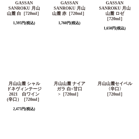
GASSAN
GASSAN
GASSAN
SANROKU 月山
SANROKU 月山
SANROKU 月山
山麓 白［720ml］
山麓 赤［720ml］
山麓 ロゼ
［720ml］
1,595
円
(税込)
1,760
円
(税込)
1,650
円
(税込)
月山山麓 シャル
月山山麓 ナイア
月山山麓セイベル
ドネヴィンテージ
ガラ 白<甘口
〈辛口〉
2021 白ワイン
>［720ml］
［720ml］
(辛口）［720ml］
2,475
円
(税込)