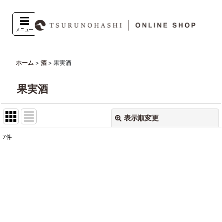
メニュー
>
>
果実酒
ホーム
酒
果実酒
表示順変更
閉じる
7
件
表示数
:
並び順
:
絞り込む