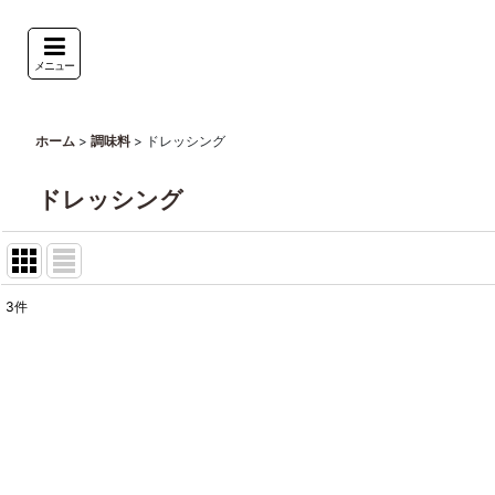
メニュー
>
>
ドレッシング
ホーム
調味料
ドレッシング
3
件
表示数
:
並び順
: