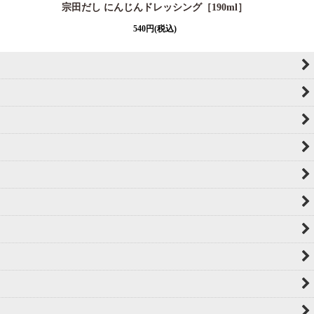
宗田だし にんじんドレッシング［190ml］
540
円
(税込)