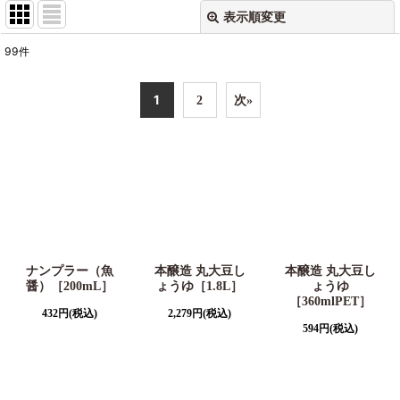
表示順変更
閉じる
99
件
サブカテゴリ
:
1
2
次
»
表示数
:
並び順
:
絞り込む
ナンプラー（魚
本醸造 丸大豆し
本醸造 丸大豆し
醤）［200mL］
ょうゆ［1.8L］
ょうゆ
［360mlPET］
432
円
(税込)
2,279
円
(税込)
594
円
(税込)