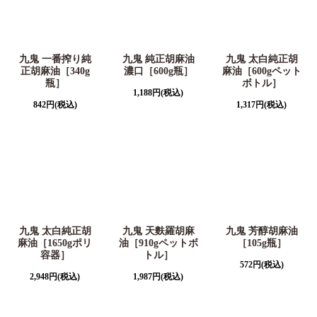
九鬼 一番搾り純
九鬼 純正胡麻油
九鬼 太白純正胡
正胡麻油［340g
濃口［600g瓶］
麻油［600gペット
瓶］
ボトル］
1,188
円
(税込)
842
円
(税込)
1,317
円
(税込)
九鬼 太白純正胡
九鬼 天麩羅胡麻
九鬼 芳醇胡麻油
麻油［1650gポリ
油［910gペットボ
［105g瓶］
容器］
トル］
572
円
(税込)
2,948
円
(税込)
1,987
円
(税込)