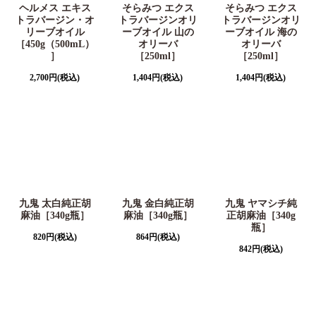
ヘルメス エキス
そらみつ エクス
そらみつ エクス
トラバージン・オ
トラバージンオリ
トラバージンオリ
リーブオイル
ーブオイル 山の
ーブオイル 海の
［450g（500mL）
オリーバ
オリーバ
］
［250ml］
［250ml］
2,700
円
(税込)
1,404
円
(税込)
1,404
円
(税込)
九鬼 太白純正胡
九鬼 金白純正胡
九鬼 ヤマシチ純
麻油［340g瓶］
麻油［340g瓶］
正胡麻油［340g
瓶］
820
円
(税込)
864
円
(税込)
842
円
(税込)