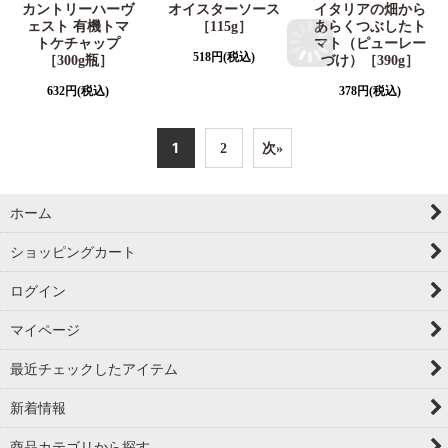
カントリーハーヴ
オイスターソース
イタリアの畑から
ェスト 有機トマ
［115g］
あらくつぶしたト
トケチャップ
マト（ピューレー
518
円
(税込)
［300g瓶］
づけ）［390g］
632
円
(税込)
378
円
(税込)
1
2
次
»
ホーム
ショッピングカート
ログイン
マイページ
最近チェックしたアイテム
新着情報
商品カテゴリから探す