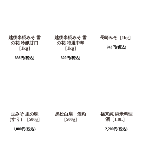
越後米糀みそ 雪
越後米糀みそ 雪
長崎みそ［1kg］
の花 吟醸甘口
の花 特選中辛
943
円
(税込)
［1kg］
［1kg］
886
円
(税込)
820
円
(税込)
豆みそ 里の味
黒松白扇 酒粕
福来純 純米料理
（すり）［500g］
［500g］
酒［1.8L］
1,000
円
(税込)
2,200
円
(税込)