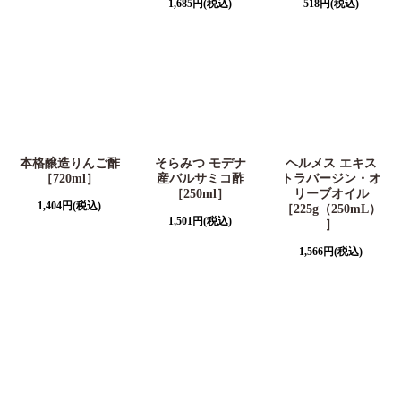
1,685
円
(税込)
518
円
(税込)
本格醸造りんご酢
そらみつ モデナ
ヘルメス エキス
［720ml］
産バルサミコ酢
トラバージン・オ
［250ml］
リーブオイル
1,404
円
(税込)
［225g（250mL）
1,501
円
(税込)
］
1,566
円
(税込)