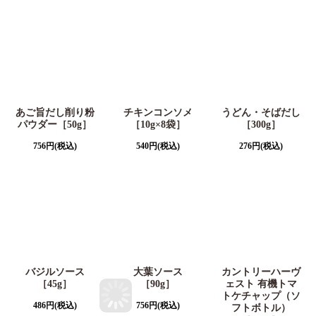
あご旨だし削り粉
チキンコンソメ
うどん・そばだし
パウダー［50g］
［10g×8袋］
［300g］
756
円
(税込)
540
円
(税込)
276
円
(税込)
バジルソース
大葉ソース
カントリーハーヴ
［45g］
［90g］
ェスト 有機トマ
トケチャップ（ソ
486
円
(税込)
756
円
(税込)
フトボトル）