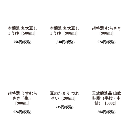
本醸造 丸大豆し
本醸造 丸大豆し
超特選 むらさき
ょうゆ［500ml］
ょうゆ［900ml］
［900ml］
756
円
(税込)
1,318
円
(税込)
924
円
(税込)
超特選 うすむら
豆のたまり つれ
天然醸造品 山吹
さき「生」
そい［200ml］
味噌（半粒・中
［900ml］
甘）［500g］
735
円
(税込)
924
円
(税込)
864
円
(税込)