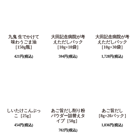
九鬼 生でかけて
大田記念病院が考
大田記念病院が考
味わうごま油
えただしパック
えただしパック
［150g瓶］
［10g×10袋］
［10g×30袋］
421
円
(税込)
594
円
(税込)
1,728
円
(税込)
しいたけこんぶっ
あご旨だし削り粉
あご旨だし
こ［25g］
パウダー詰替えタ
［8g×20パック］
イプ［50g］
454
円
(税込)
1,836
円
(税込)
702
円
(税込)