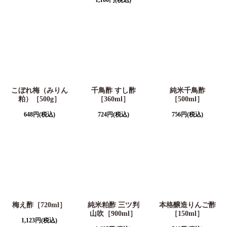
こぼれ梅（みりん
千鳥酢 すし酢
純米千鳥酢
粕）［500g］
［360ml］
［500ml］
648
円
(税込)
724
円
(税込)
756
円
(税込)
梅え酢［720ml］
純米粕酢 三ツ判
本格醸造りんご酢
山吹［900ml］
［150ml］
1,123
円
(税込)