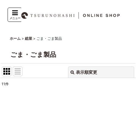
メニュー
>
>
ごま・ごま製品
ホーム
総菜
ごま・ごま製品
表示順変更
閉じる
11
件
表示数
:
並び順
:
絞り込む