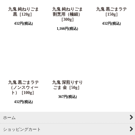
九鬼 純ねりごま
九鬼 純ねりごま
九鬼 黒ごまラテ
黒［120g］
割烹用（極細）
［150g］
［300g］
432
円
(税込)
432
円
(税込)
1,166
円
(税込)
九鬼 黒ごまラテ
九鬼 深煎りすり
（ノンスウィー
ごま 金［50g］
ト）［100g］
367
円
(税込)
432
円
(税込)
ホーム
ショッピングカート