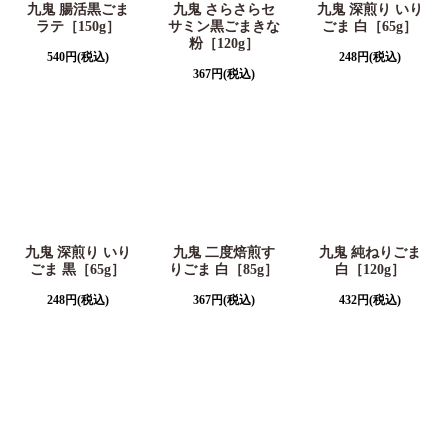
九鬼 腸活黒ごま
九鬼 さらさらセ
九鬼 深煎り いり
ラテ［150g］
サミン黒ごまきな
ごま 白［65g］
粉［120g］
540
円
(税込)
248
円
(税込)
367
円
(税込)
九鬼 深煎り いり
九鬼 二度焙煎す
九鬼 純ねりごま
ごま 黒［65g］
りごま 白［85g］
白［120g］
248
円
(税込)
367
円
(税込)
432
円
(税込)