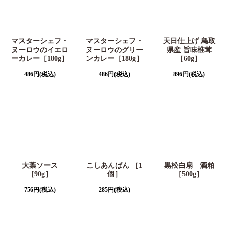
マスターシェフ・
マスターシェフ・
天日仕上げ 鳥取
ヌーロウのイエロ
ヌーロウのグリー
県産 旨味椎茸
ーカレー［180g］
ンカレー［180g］
［60g］
486
円
(税込)
486
円
(税込)
896
円
(税込)
大葉ソース
こしあんぱん ［1
黒松白扇 酒粕
［90g］
個］
［500g］
756
円
(税込)
285
円
(税込)