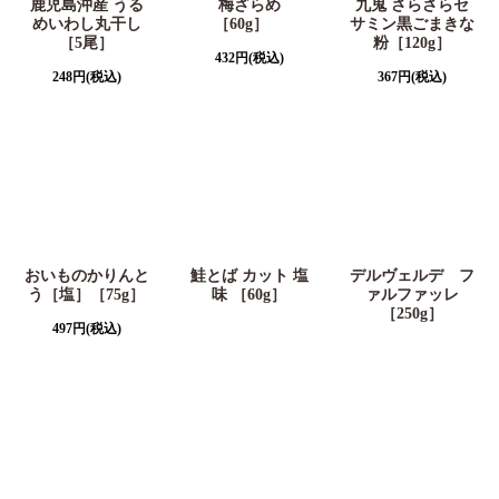
鹿児島沖産 うる
梅ざらめ
九鬼 さらさらセ
めいわし丸干し
［60g］
サミン黒ごまきな
［5尾］
粉［120g］
432
円
(税込)
248
円
(税込)
367
円
(税込)
おいものかりんと
鮭とば カット 塩
デルヴェルデ フ
う［塩］［75g］
味 ［60g］
ァルファッレ
［250g］
497
円
(税込)