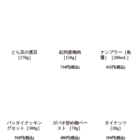
とら豆の煮豆
紀州産梅肉
ナンプラー（魚
［170g］
［150g］
醤）［200mL］
734
円
(税込)
432
円
(税込)
パッタイクッキン
ガパオ炒め物ペー
タイナッツ
グセット［300g］
スト ［70g］
［20g］
918
円
(税込)
486
円
(税込)
194
円
(税込)