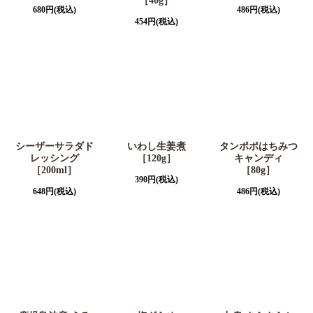
［40g］
680
円
(税込)
486
円
(税込)
454
円
(税込)
シーザーサラダド
いわし生姜煮
タンポポはちみつ
レッシング
［120g］
キャンディ
［200ml］
［80g］
390
円
(税込)
648
円
(税込)
486
円
(税込)