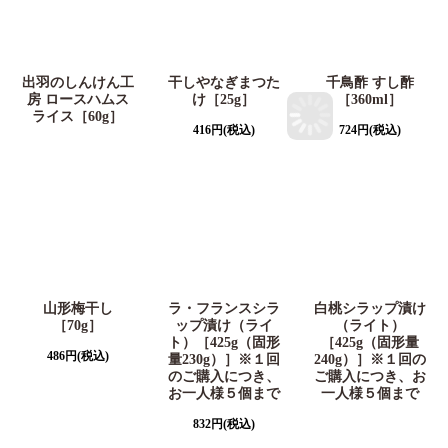
出羽のしんけん工
干しやなぎまつた
千鳥酢 すし酢
房 ロースハムス
け［25g］
［360ml］
ライス［60g］
416
円
(税込)
724
円
(税込)
山形梅干し
ラ・フランスシラ
白桃シラップ漬け
［70g］
ップ漬け（ライ
（ライト）
ト）［425g（固形
［425g（固形量
486
円
(税込)
量230g）］※１回
240g）］※１回の
のご購入につき、
ご購入につき、お
お一人様５個まで
一人様５個まで
832
円
(税込)