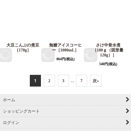
大豆こんぶの煮豆
無糖アイスコーヒ
さけ中骨水煮
［170g］
ー［1000mL］
［180ｇ（固形量
120g）］
864
円
(税込)
540
円
(税込)
1
...
2
3
7
次
»
ホーム
ショッピングカート
ログイン