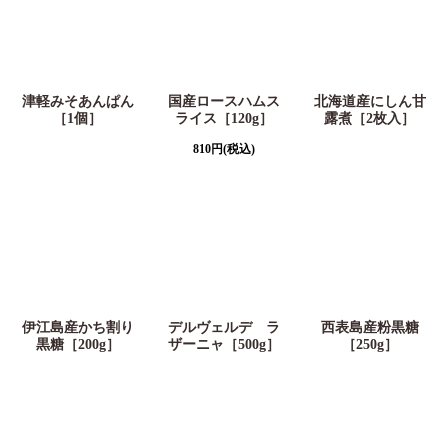
津軽みそあんぱん
国産ロースハムス
北海道産にしん甘
［1個］
ライス［120g］
露煮［2枚入］
810
円
(税込)
伊江島産かち割り
デルヴェルデ ラ
西表島産粉黒糖
黒糖［200g］
ザーニャ［500g］
［250g］