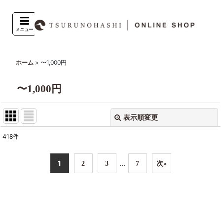
メニュー
>
〜1,000円
ホーム
〜1,000円
表示順変更
閉じる
418
件
表示数
:
1
...
2
3
7
次
»
並び順
:
絞り込む