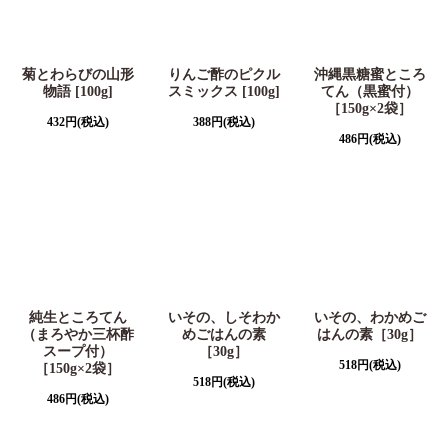
菊とわらびの山形
りんご酢のピクル
沖縄黒糖蜜ところ
物語 [100g]
スミックス [100g]
てん（黒蜜付）
［150g×2袋］
432
円
(税込)
388
円
(税込)
486
円
(税込)
純生ところてん
いその、しそわか
いその、わかめご
（まろやか三杯酢
めごはんの素
はんの素［30g］
スープ付）
［30g］
518
円
(税込)
［150g×2袋］
518
円
(税込)
486
円
(税込)