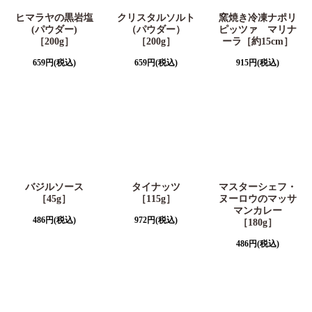
ヒマラヤの黒岩塩
クリスタルソルト
窯焼き冷凍ナポリ
(パウダー)
（パウダー）
ピッツァ マリナ
［200g］
［200g］
ーラ［約15cm］
659
円
(税込)
659
円
(税込)
915
円
(税込)
バジルソース
タイナッツ
マスターシェフ・
［45g］
［115g］
ヌーロウのマッサ
マンカレー
486
円
(税込)
972
円
(税込)
［180g］
486
円
(税込)