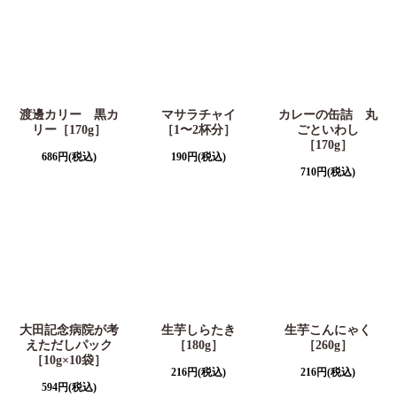
渡邊カリー 黒カ
マサラチャイ
カレーの缶詰 丸
リー［170g］
［1〜2杯分］
ごといわし
［170g］
686
円
(税込)
190
円
(税込)
710
円
(税込)
大田記念病院が考
生芋しらたき
生芋こんにゃく
えただしパック
［180g］
［260g］
［10g×10袋］
216
円
(税込)
216
円
(税込)
594
円
(税込)