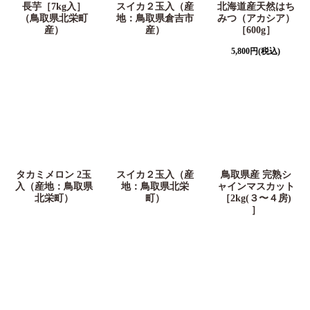
長芋［7kg入］
スイカ２玉入（産
北海道産天然はち
（鳥取県北栄町
地：鳥取県倉吉市
みつ（アカシア）
産）
産）
［600g］
5,800
円
(税込)
タカミメロン 2玉
スイカ２玉入（産
鳥取県産 完熟シ
入（産地：鳥取県
地：鳥取県北栄
ャインマスカット
北栄町）
町）
［2kg(３〜４房)
］