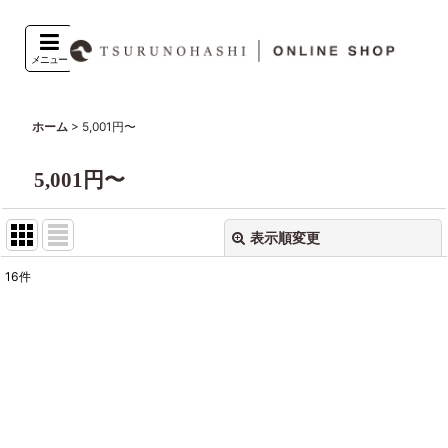
メニュー
>
5,001円〜
ホーム
5,001円〜
表示順変更
閉じる
16
件
表示数
:
並び順
:
絞り込む