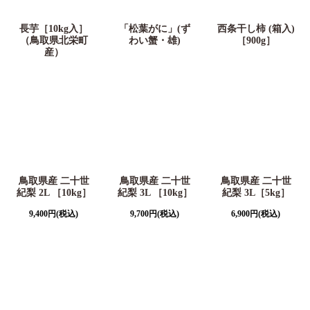
長芋［10kg入］
「松葉がに」(ず
西条干し柿 (箱入)
（鳥取県北栄町
わい蟹・雄)
［900g］
産）
鳥取県産 二十世
鳥取県産 二十世
鳥取県産 二十世
紀梨 2L ［10kg］
紀梨 3L ［10kg］
紀梨 3L［5kg］
9,400
円
(税込)
9,700
円
(税込)
6,900
円
(税込)