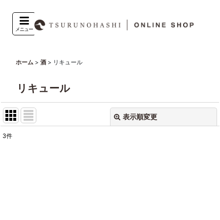
メニュー
>
>
リキュール
ホーム
酒
リキュール
表示順変更
閉じる
3
件
表示数
:
並び順
:
絞り込む