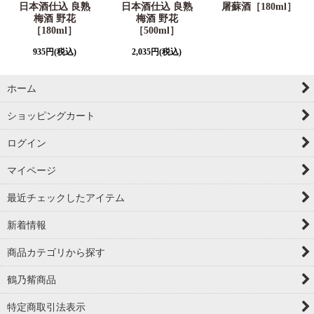
日本酒仕込 良熟
日本酒仕込 良熟
屠蘇酒［180ml］
梅酒 野花
梅酒 野花
［180ml］
［500ml］
935
円
(税込)
2,035
円
(税込)
ホーム
ショッピングカート
ログイン
マイページ
最近チェックしたアイテム
新着情報
商品カテゴリから探す
鶴乃觜商品
特定商取引法表示