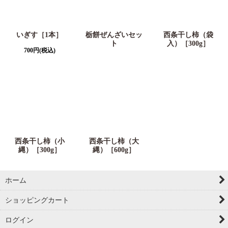
いぎす［1本］
栃餅ぜんざいセッ
西条干し柿（袋
ト
入）［300g］
700
円
(税込)
西条干し柿（小
西条干し柿（大
縄）［300g］
縄）［600g］
ホーム
ショッピングカート
ログイン