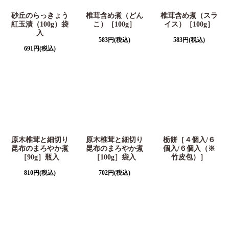
砂丘のらっきょう
椎茸含め煮（どん
椎茸含め煮（スラ
紅玉漬（100g）袋
こ）［100g］
イス）［100g］
入
583
円
(税込)
583
円
(税込)
691
円
(税込)
原木椎茸と細切り
原木椎茸と細切り
栃餅［４個入/６
昆布のまろやか煮
昆布のまろやか煮
個入/６個入（※
［90g］瓶入
［100g］袋入
竹皮包）］
810
円
(税込)
702
円
(税込)