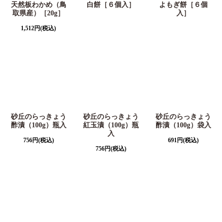
天然板わかめ（鳥
白餅［６個入］
よもぎ餅［６個
取県産）［20g］
入］
1,512
円
(税込)
砂丘のらっきょう
砂丘のらっきょう
砂丘のらっきょう
酢漬（100g）瓶入
紅玉漬（100g）瓶
酢漬（100g）袋入
入
756
円
(税込)
691
円
(税込)
756
円
(税込)