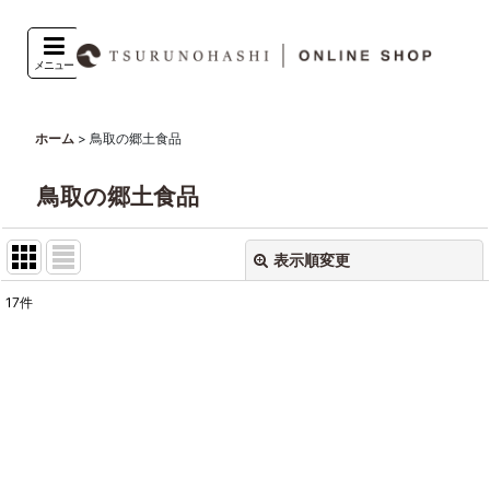
メニュー
>
鳥取の郷土食品
ホーム
鳥取の郷土食品
表示順変更
閉じる
17
件
表示数
:
並び順
:
絞り込む