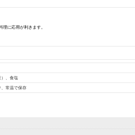
料理に応用が利きます。
産）、食塩
け、常温で保存