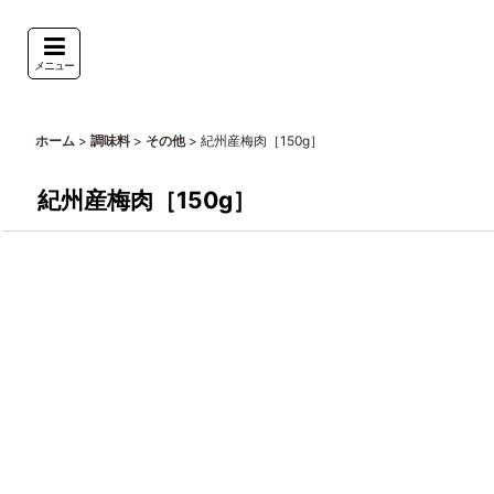
メニュー
>
>
>
紀州産梅肉［150g］
ホーム
調味料
その他
紀州産梅肉［150g］